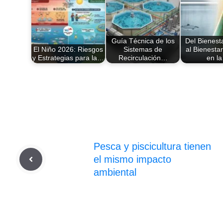
Guía Técnica de los
Del Bienest
El Niño 2026: Riesgos
Sistemas de
al Bienestar
y Estrategias para la…
Recirculación…
en l
Pesca y piscicultura tienen
el mismo impacto
ambiental