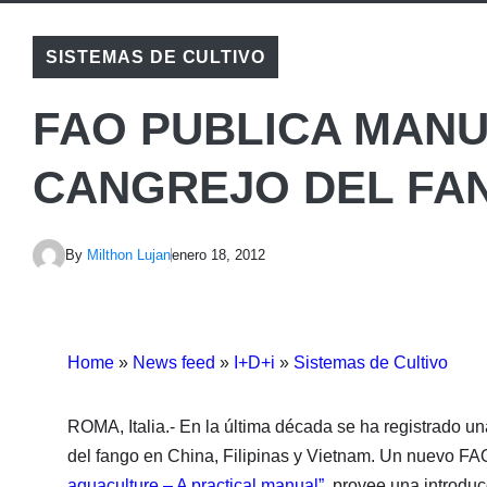
SISTEMAS DE CULTIVO
FAO PUBLICA MANU
CANGREJO DEL FA
By
Milthon Lujan
enero 18, 2012
Home
»
News feed
»
I+D+i
»
Sistemas de Cultivo
ROMA, Italia.- En la última década se ha registrado un
del fango en China, Filipinas y Vietnam. Un nuevo FA
aquaculture – A practical manual”
, provee una introduc