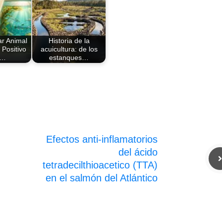
ar Animal
Historia de la
 Positivo
acuicultura: de los
a…
estanques…
Efectos anti-inflamatorios
del ácido
tetradecilthioacetico (TTA)
en el salmón del Atlántico