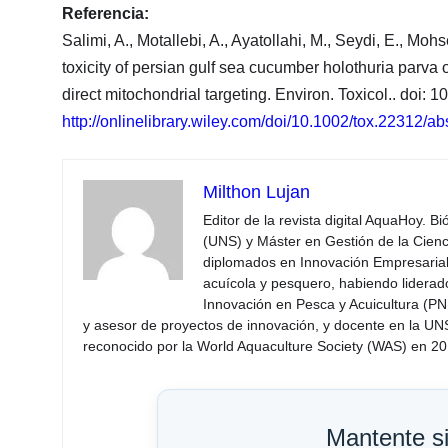
Referencia:
Salimi, A., Motallebi, A., Ayatollahi, M., Seydi, E., Mo
toxicity of persian gulf sea cucumber holothuria parv
direct mitochondrial targeting. Environ. Toxicol.. doi: 
http://onlinelibrary.wiley.com/doi/10.1002/tox.22312/ab
Milthon Lujan
Editor de la revista digital AquaHoy. B
(UNS) y Máster en Gestión de la Cienci
diplomados en Innovación Empresarial 
acuícola y pesquero, habiendo lidera
Innovación en Pesca y Acuicultura (PNI
y asesor de proyectos de innovación, y docente en la UN
reconocido por la World Aquaculture Society (WAS) en 201
Mantente s