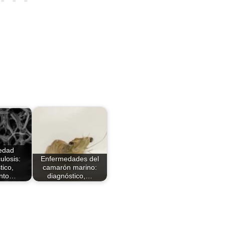
edad
ulosis:
Enfermedades del
tico,
camarón marino:
ento…
diagnóstico,…