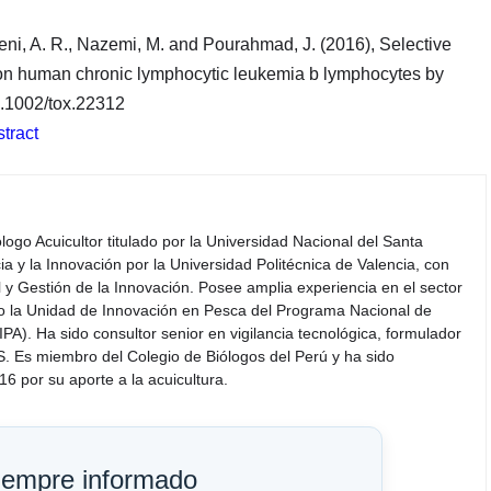
hseni, A. R., Nazemi, M. and Pourahmad, J. (2016), Selective
a on human chronic lymphocytic leukemia b lymphocytes by
10.1002/tox.22312
stract
iólogo Acuicultor titulado por la Universidad Nacional del Santa
a y la Innovación por la Universidad Politécnica de Valencia, con
y Gestión de la Innovación. Posee amplia experiencia en el sector
do la Unidad de Innovación en Pesca del Programa Nacional de
PA). Ha sido consultor senior en vigilancia tecnológica, formulador
S. Es miembro del Colegio de Biólogos del Perú y ha sido
6 por su aporte a la acuicultura.
iempre informado