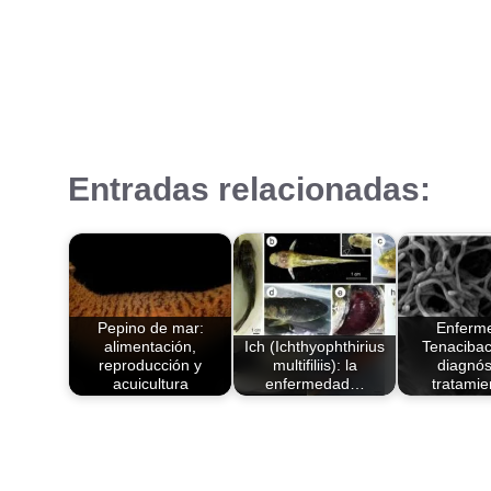
Entradas relacionadas:
Pepino de mar:
Enferm
alimentación,
Ich (Ichthyophthirius
Tenacibac
reproducción y
multifiliis): la
diagnós
acuicultura
enfermedad…
tratami