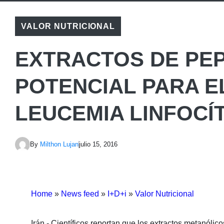
VALOR NUTRICIONAL
EXTRACTOS DE PEP
POTENCIAL PARA E
LEUCEMIA LINFOCÍ
By
Milthon Lujan
julio 15, 2016
Home
»
News feed
»
I+D+i
»
Valor Nutricional
Irán.- Científicos reportan que los extractos metanólic