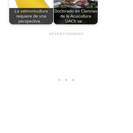
La salmonicultura
Doctorado en Ciencias
requiere de una
de la Acuicultura
perspectiva…
UACh se…