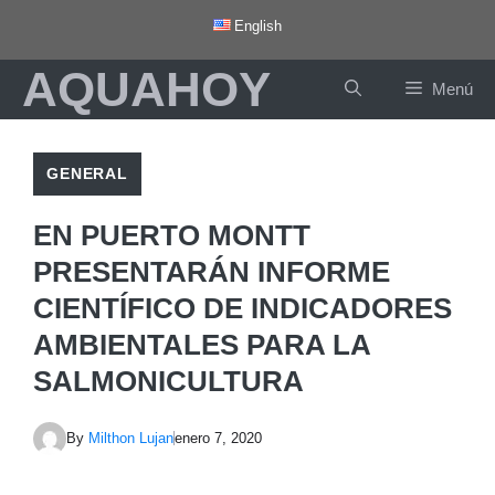
Saltar
English
al
AQUAHOY
contenido
Menú
GENERAL
EN PUERTO MONTT
PRESENTARÁN INFORME
CIENTÍFICO DE INDICADORES
AMBIENTALES PARA LA
SALMONICULTURA
By
Milthon Lujan
enero 7, 2020