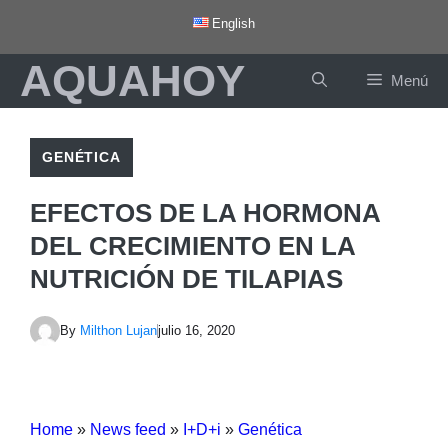
Saltar
English
al
AQUAHOY
contenido
Menú
GENÉTICA
EFECTOS DE LA HORMONA
DEL CRECIMIENTO EN LA
NUTRICIÓN DE TILAPIAS
By
Milthon Lujan
julio 16, 2020
Home
»
News feed
»
I+D+i
»
Genética