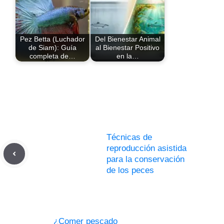
Pez Betta (Luchador
Del Bienestar Animal
de Siam): Guía
al Bienestar Positivo
completa de…
en la…
Técnicas de
reproducción asistida
para la conservación
de los peces
¿Comer pescado