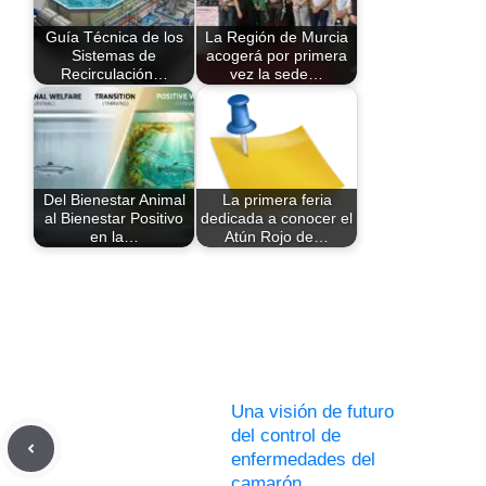
Guía Técnica de los
La Región de Murcia
Sistemas de
acogerá por primera
Recirculación…
vez la sede…
Del Bienestar Animal
La primera feria
al Bienestar Positivo
dedicada a conocer el
en la…
Atún Rojo de…
Una visión de futuro
del control de
enfermedades del
camarón