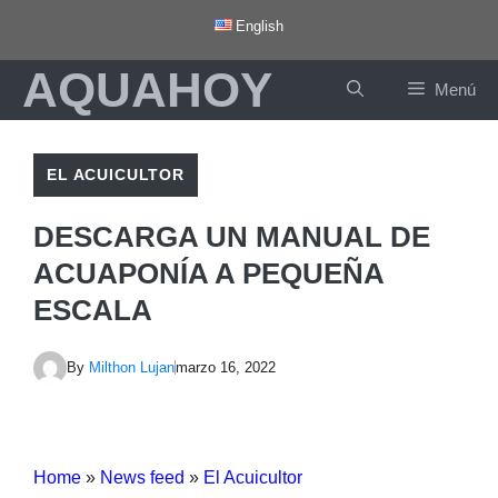
Saltar
English
al
AQUAHOY
contenido
Menú
EL ACUICULTOR
DESCARGA UN MANUAL DE
ACUAPONÍA A PEQUEÑA
ESCALA
By
Milthon Lujan
marzo 16, 2022
Home
»
News feed
»
El Acuicultor