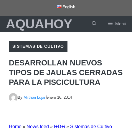
Saltar
English
al
AQUAHOY
contenido
Menú
SISTEMAS DE CULTIVO
DESARROLLAN NUEVOS
TIPOS DE JAULAS CERRADAS
PARA LA PISCICULTURA
By
Milthon Lujan
enero 16, 2014
Home
»
News feed
»
I+D+i
»
Sistemas de Cultivo