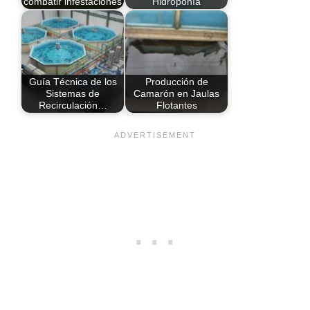
combatir infestaciones
Hidroponía
Guía Técnica de los
Producción de
Sistemas de
Camarón en Jaulas
Recirculación…
Flotantes