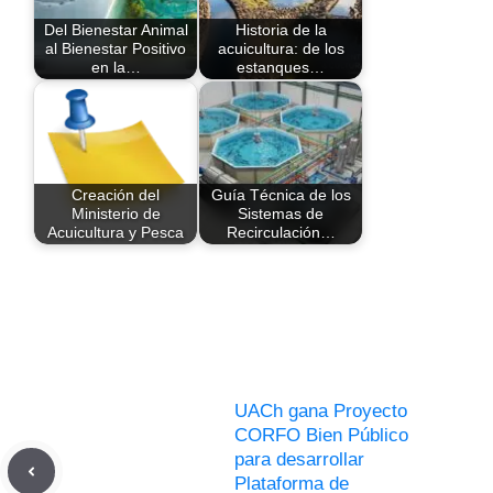
Del Bienestar Animal
Historia de la
al Bienestar Positivo
acuicultura: de los
en la…
estanques…
Creación del
Guía Técnica de los
Ministerio de
Sistemas de
Acuicultura y Pesca
Recirculación…
UACh gana Proyecto
CORFO Bien Público
para desarrollar
Plataforma de