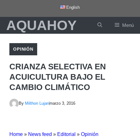
Saltar
English
al
AQUAHOY
contenido
Menú
OPINIÓN
CRIANZA SELECTIVA EN
ACUICULTURA BAJO EL
CAMBIO CLIMÁTICO
By
Milthon Lujan
marzo 3, 2016
Home
»
News feed
»
Editorial
»
Opinión