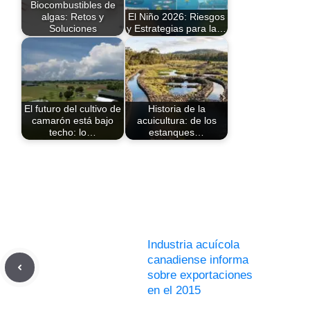
Biocombustibles de
algas: Retos y
El Niño 2026: Riesgos
Soluciones
y Estrategias para la…
El futuro del cultivo de
Historia de la
camarón está bajo
acuicultura: de los
techo: lo…
estanques…
Industria acuícola
canadiense informa
sobre exportaciones
en el 2015