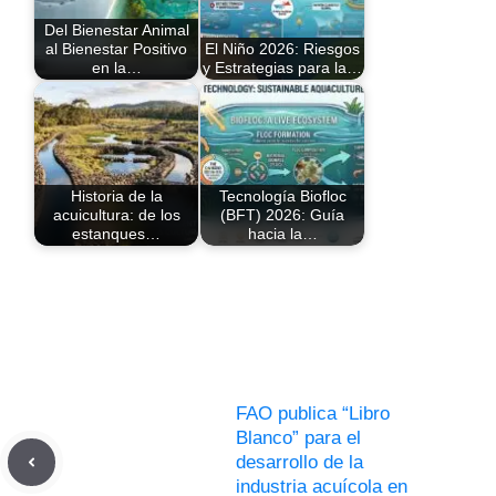
Del Bienestar Animal
al Bienestar Positivo
El Niño 2026: Riesgos
en la…
y Estrategias para la…
Historia de la
Tecnología Biofloc
acuicultura: de los
(BFT) 2026: Guía
estanques…
hacia la…
FAO publica “Libro
Blanco” para el
desarrollo de la
industria acuícola en