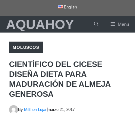
Saltar
English
al
AQUAHOY
contenido
Menú
MOLUSCOS
CIENTÍFICO DEL CICESE
DISEÑA DIETA PARA
MADURACIÓN DE ALMEJA
GENEROSA
By
Milthon Lujan
marzo 21, 2017