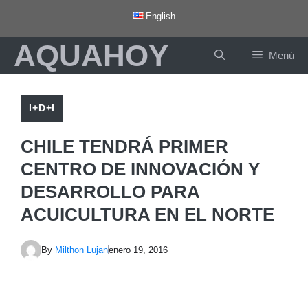
Saltar
English
al
AQUAHOY
contenido
Menú
I+D+I
CHILE TENDRÁ PRIMER
CENTRO DE INNOVACIÓN Y
DESARROLLO PARA
ACUICULTURA EN EL NORTE
By
Milthon Lujan
enero 19, 2016