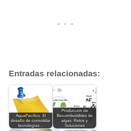
Entradas relacionadas:
Producción de
AquaPacífico: El
Biocombustibles de
desafío de consolidar
algas: Retos y
tecnologías…
Soluciones