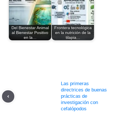
Del Bienestar Animal
Frontera tecnológica
al Bienestar Positivo
en la nutrición de la
en la…
tilapia…
Las primeras
directrices de buenas
prácticas de
investigación con
cefalópodos