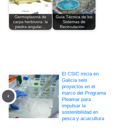
Germoplasma de
Guía Técnica de los
carpa herbívora: la
Sistemas de
piedra angular…
Recirculación…
El CSIC inicia en
Galicia seis
proyectos en el
marco del Programa
Pleamar para
impulsar la
sostenibilidad en
pesca y acuicultura