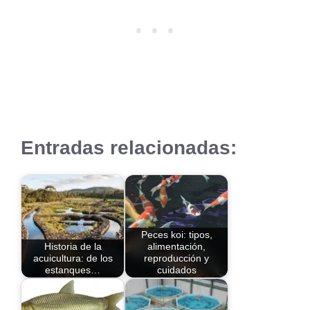
Entradas relacionadas:
Peces koi: tipos,
Historia de la
alimentación,
acuicultura: de los
reproducción y
estanques…
cuidados