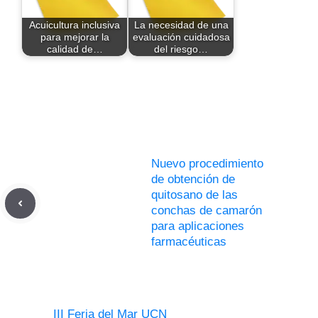
Acuicultura inclusiva
La necesidad de una
para mejorar la
evaluación cuidadosa
calidad de…
del riesgo…
Nuevo procedimiento
de obtención de
quitosano de las
conchas de camarón
para aplicaciones
farmacéuticas
III Feria del Mar UCN