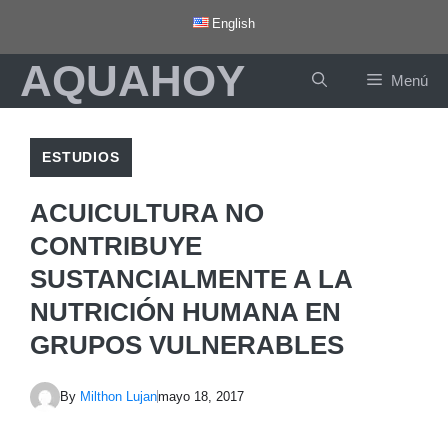
Saltar
English
al
AQUAHOY
contenido
Menú
ESTUDIOS
ACUICULTURA NO
CONTRIBUYE
SUSTANCIALMENTE A LA
NUTRICIÓN HUMANA EN
GRUPOS VULNERABLES
By
Milthon Lujan
mayo 18, 2017