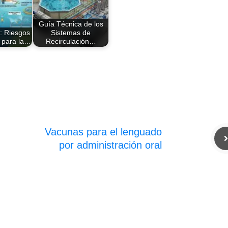
Guía Técnica de los
: Riesgos
Sistemas de
s para la…
Recirculación…
Vacunas para el lenguado
por administración oral