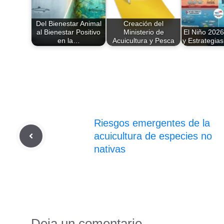
Del Bienestar Animal
Creación del
al Bienestar Positivo
Ministerio de
El Niño 2026
en la…
Acuicultura y Pesca
y Estrategia
Riesgos emergentes de la
acuicultura de especies no
nativas
Deja un comentario