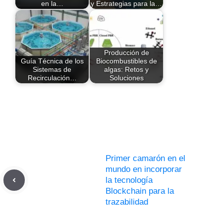
en la…
y Estrategias para la…
Producción de
Guía Técnica de los
Biocombustibles de
Sistemas de
algas: Retos y
Recirculación…
Soluciones
Primer camarón en el
mundo en incorporar
la tecnología
Blockchain para la
trazabilidad