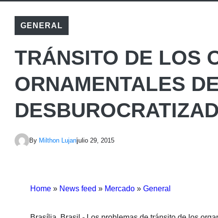
GENERAL
TRÁNSITO DE LOS
ORNAMENTALES DE
DESBUROCRATIZA
By
Milthon Lujan
julio 29, 2015
Home
»
News feed
»
Mercado
»
General
Brasília, Brasil.- Los problemas de tránsito de los org