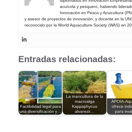
diplomados en Innovación Empresarial 
acuícola y pesquero, habiendo lidera
Innovación en Pesca y Acuicultura (PNI
y asesor de proyectos de innovación, y docente en la UN
reconocido por la World Aquaculture Society (WAS) en 201
Entradas relacionadas:
La maricultura de la
macroalga
APOIA-Aqui
Factibilidad legal para
Kappaphycus
ofrece ind
una diversificación y…
alvarezii…
para eva