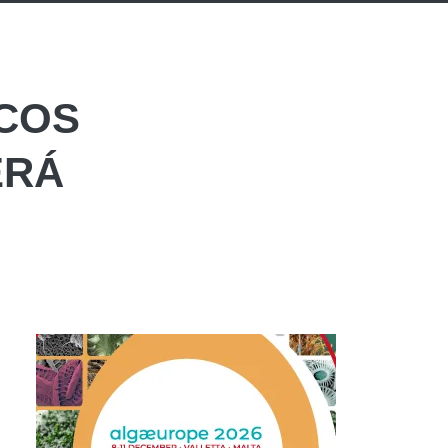
ICOS
ERÁ