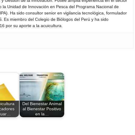
y Gestión de la Innovación. Posee amplia experiencia en el sector
do la Unidad de Innovación en Pesca del Programa Nacional de
PA). Ha sido consultor senior en vigilancia tecnológica, formulador
S. Es miembro del Colegio de Biólogos del Perú y ha sido
6 por su aporte a la acuicultura.
cultura
Del Bienestar Animal
icadores
al Bienestar Positivo
luar…
en la…