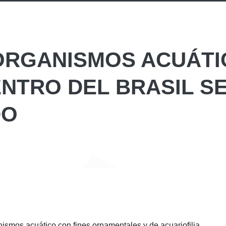
 ORGANISMOS ACUÁT
NTRO DEL BRASIL S
DO
anismos acuático con fines ornamentales y de acuariofilia