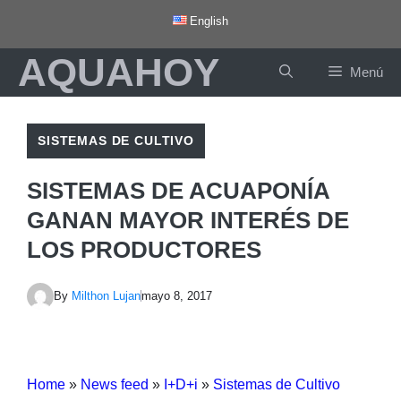
Saltar
English
al
AQUAHOY
contenido
Menú
SISTEMAS DE CULTIVO
SISTEMAS DE ACUAPONÍA
GANAN MAYOR INTERÉS DE
LOS PRODUCTORES
By
Milthon Lujan
mayo 8, 2017
Home
»
News feed
»
I+D+i
»
Sistemas de Cultivo