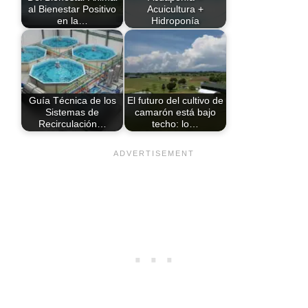
al Bienestar Positivo
Acuicultura +
en la…
Hidroponía
Guía Técnica de los
El futuro del cultivo de
Sistemas de
camarón está bajo
Recirculación…
techo: lo…