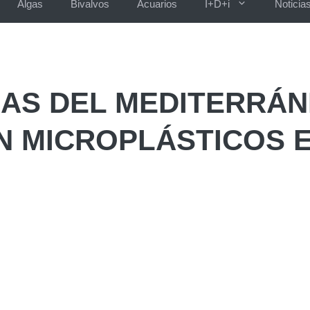
Algas
Bivalvos
Acuarios
I+D+i
Noticia
OAS DEL MEDITERRÁ
N MICROPLÁSTICOS 