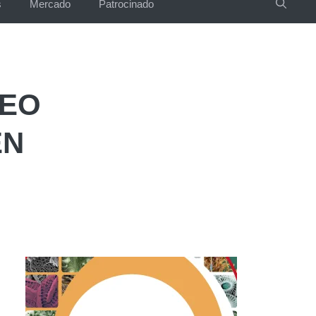
s
Mercado
Patrocinado
NEO
EN