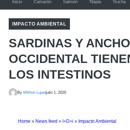
Inicio
Camarón
Salmón
Tilapia
Trucha
IMPACTO AMBIENTAL
SARDINAS Y ANCH
OCCIDENTAL TIENE
LOS INTESTINOS
By
Milthon Lujan
julio 1, 2020
Home
»
News feed
»
I+D+i
»
Impacto Ambiental