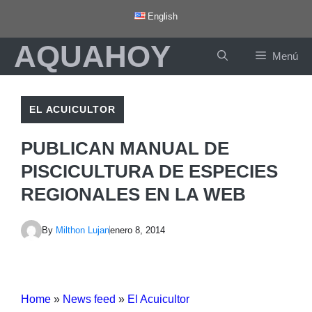
Saltar
English
al
AQUAHOY
contenido
Menú
EL ACUICULTOR
PUBLICAN MANUAL DE
PISCICULTURA DE ESPECIES
REGIONALES EN LA WEB
By
Milthon Lujan
enero 8, 2014
Home
»
News feed
»
El Acuicultor