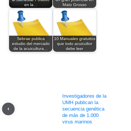
en la…
Mato Grosso
Sebrae publica
10 Manuales gratuitos
estudio del mercado
que todo acuicultor
de la acuicultura…
debe leer
Investigadores de la
UMH publican la
secuencia genética
de más de 1.000
virus marinos