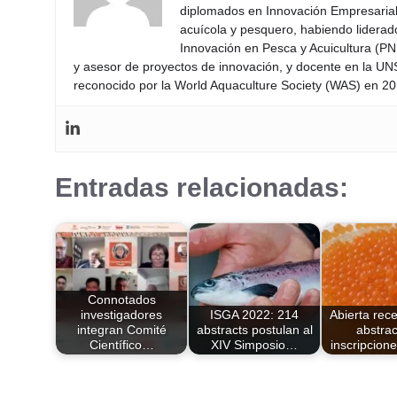
diplomados en Innovación Empresarial 
acuícola y pesquero, habiendo lidera
Innovación en Pesca y Acuicultura (PNI
y asesor de proyectos de innovación, y docente en la UN
reconocido por la World Aquaculture Society (WAS) en 201
Entradas relacionadas:
Connotados
investigadores
ISGA 2022: 214
Abierta rec
integran Comité
abstracts postulan al
abstrac
Científico…
XIV Simposio…
inscripcion