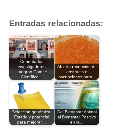
Entradas relacionadas:
Connotados
investigadores
Abierta recepción de
integran Comité
abstracts e
Científico…
inscripciones para…
Selección genómica:
Del Bienestar Animal
Estado y potencial
al Bienestar Positivo
para mejorar…
en la…