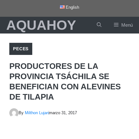
Saltar
English
al
AQUAHOY
contenido
Menú
PECES
PRODUCTORES DE LA
PROVINCIA TSÁCHILA SE
BENEFICIAN CON ALEVINES
DE TILAPIA
By
Milthon Lujan
marzo 31, 2017