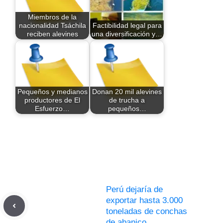
Miembros de la
nacionalidad Tsáchila
Factibilidad legal para
reciben alevines
una diversificación y…
Pequeños y medianos
Donan 20 mil alevines
productores de El
de trucha a
Esfuerzo…
pequeños…
Perú dejaría de
exportar hasta 3.000
toneladas de conchas
de abanico