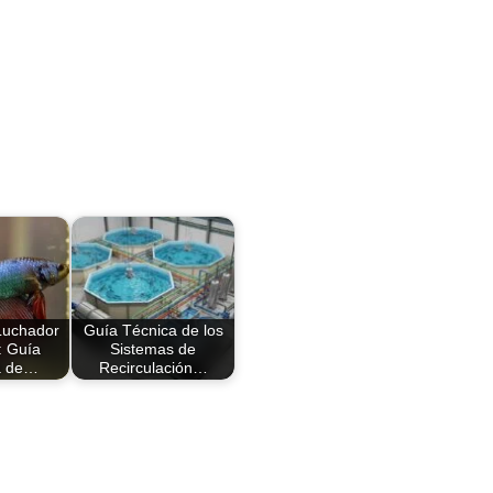
Luchador
Guía Técnica de los
: Guía
Sistemas de
a de…
Recirculación…