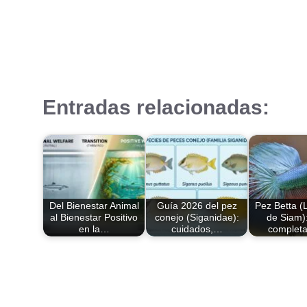
Entradas relacionadas:
Del Bienestar Animal
Guía 2026 del pez
Pez Betta (
al Bienestar Positivo
conejo (Siganidae):
de Siam)
en la…
cuidados,…
complet