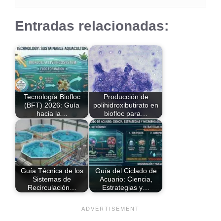
Entradas relacionadas:
Tecnología Biofloc
Producción de
(BFT) 2026: Guía
polihidroxibutirato en
hacia la…
biofloc para…
Guía Técnica de los
Guía del Ciclado de
Sistemas de
Acuario: Ciencia,
Recirculación…
Estrategias y…