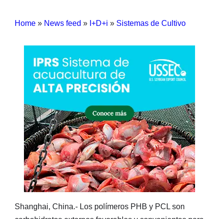
Home
»
News feed
»
I+D+i
»
Sistemas de Cultivo
Shanghai, China.- Los polímeros PHB y PCL son