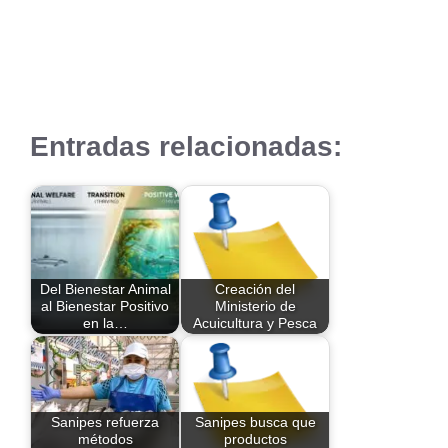
Entradas relacionadas:
Del Bienestar Animal
Creación del
al Bienestar Positivo
Ministerio de
en la…
Acuicultura y Pesca
Sanipes refuerza
Sanipes busca que
métodos
productos