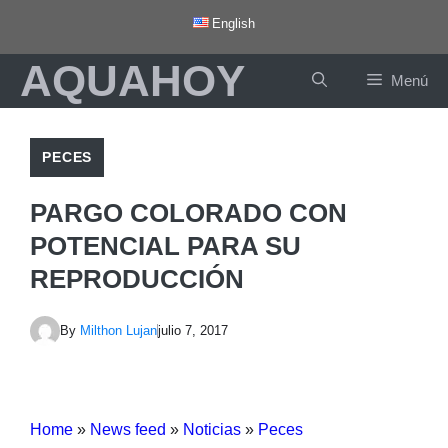
Saltar
English
al
AQUAHOY
contenido
Menú
PECES
PARGO COLORADO CON
POTENCIAL PARA SU
REPRODUCCIÓN
By
Milthon Lujan
julio 7, 2017
Home
»
News feed
»
Noticias
»
Peces