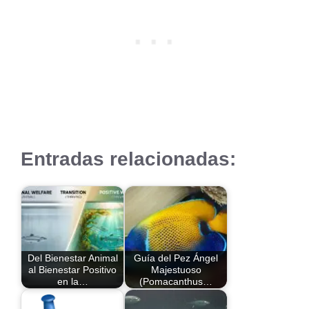
Entradas relacionadas:
Del Bienestar Animal
Guía del Pez Ángel
al Bienestar Positivo
Majestuoso
en la…
(Pomacanthus…