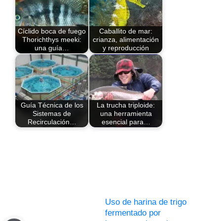
Cíclido boca de fuego
Caballito de mar:
Thorichthys meeki:
crianza, alimentación
una guía…
y reproducción
Guía Técnica de los
La trucha triploide:
Sistemas de
una herramienta
Recirculación…
esencial para…
Uso de harina de trigo
fermentado por