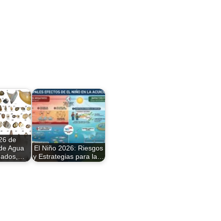
26 de
de Agua
El Niño 2026: Riesgos
dados,…
y Estrategias para la…