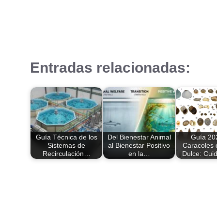
Entradas relacionadas:
Guía Técnica de los
Del Bienestar Animal
Guía 20
Sistemas de
al Bienestar Positivo
Caracoles 
Recirculación…
en la…
Dulce: Cui