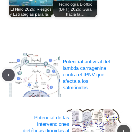
Tecnología Biofloc
El Niño 2026: Riesgos
(BFT) 2026: Guía
y Estrategias para la…
hacia la…
Potencial antiviral del
lambda carragenina
contra el IPNV que
afecta a los
salmónidos
Potencial de las
intervenciones
dietéticas dirigidas al