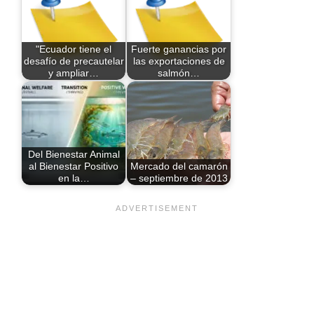
"Ecuador tiene el
Fuerte ganancias por
desafío de precautelar
las exportaciones de
y ampliar…
salmón…
Del Bienestar Animal
al Bienestar Positivo
Mercado del camarón
en la…
– septiembre de 2013