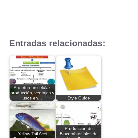
Entradas relacionadas:
Proteína unicelular:
producción, ventajas y
usos en…
Style Guide
Producción de
Yellow Tail Acei
Biocombustibles de