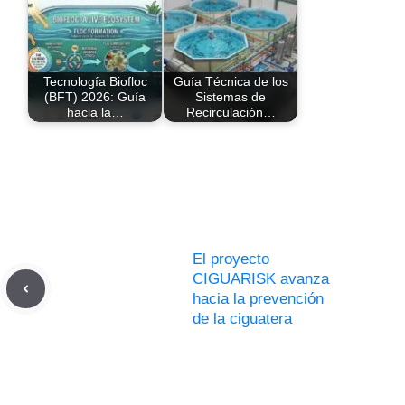
Tecnología Biofloc
Guía Técnica de los
(BFT) 2026: Guía
Sistemas de
hacia la…
Recirculación…
El proyecto
CIGUARISK avanza
hacia la prevención
de la ciguatera