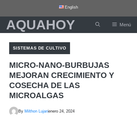
Saltar
English
al
AQUAHOY
contenido
Menú
SISTEMAS DE CULTIVO
MICRO-NANO-BURBUJAS
MEJORAN CRECIMIENTO Y
COSECHA DE LAS
MICROALGAS
By
Milthon Lujan
enero 24, 2024