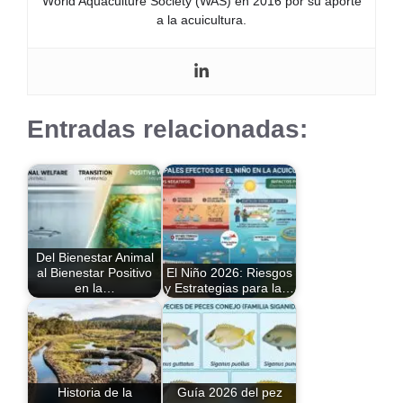
World Aquaculture Society (WAS) en 2016 por su aporte
a la acuicultura.
Entradas relacionadas:
Del Bienestar Animal
al Bienestar Positivo
El Niño 2026: Riesgos
en la…
y Estrategias para la…
Historia de la
Guía 2026 del pez