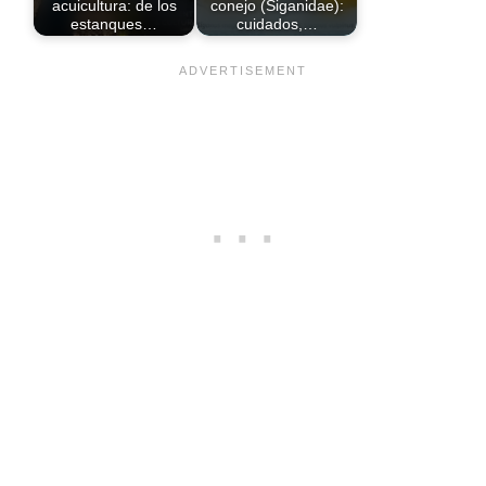
acuicultura: de los
conejo (Siganidae):
estanques…
cuidados,…