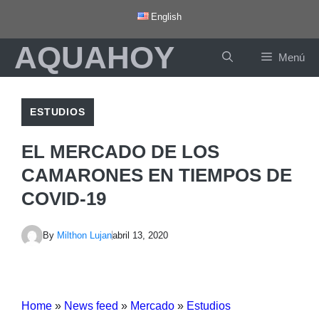
Saltar
English
al
AQUAHOY
contenido
Menú
ESTUDIOS
EL MERCADO DE LOS
CAMARONES EN TIEMPOS DE
COVID-19
By
Milthon Lujan
abril 13, 2020
Home
»
News feed
»
Mercado
»
Estudios