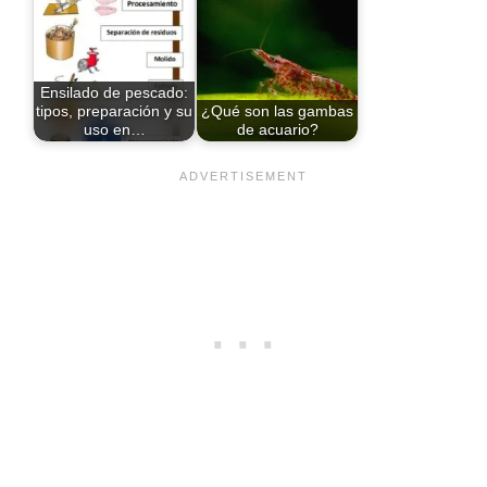
Ensilado de pescado:
tipos, preparación y su
¿Qué son las gambas
uso en…
de acuario?