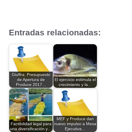
Entradas relacionadas:
Giuffra: Presupuesto
de Apertura de
El ejercicio estimula el
Produce 2017…
crecimiento y la…
MEF y Produce dan
Factibilidad legal para
nuevo impulso a Mesa
una diversificación y…
Ejecutiva…