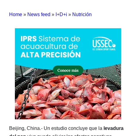
Home
»
News feed
»
I+D+i
»
Nutrición
Beijing, China.- Un estudio concluye que la
levadura