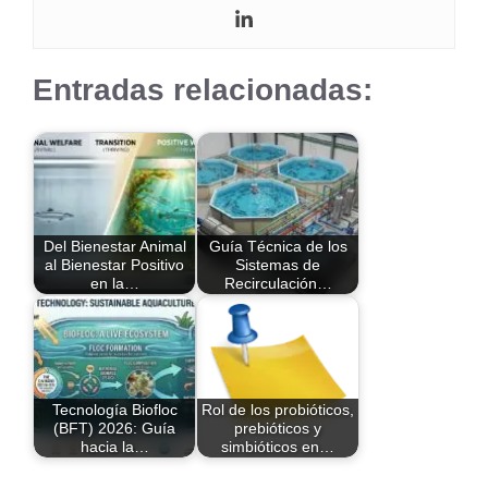
Entradas relacionadas:
Del Bienestar Animal
Guía Técnica de los
al Bienestar Positivo
Sistemas de
en la…
Recirculación…
Tecnología Biofloc
Rol de los probióticos,
(BFT) 2026: Guía
prebióticos y
hacia la…
simbióticos en…