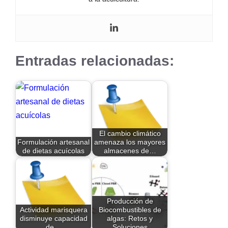
Entradas relacionadas:
El cambio climático
Formulación artesanal
amenaza los mayores
de dietas acuícolas
almacenes de…
Producción de
Actividad marisquera
Biocombustibles de
disminuye capacidad
algas: Retos y
de…
Soluciones