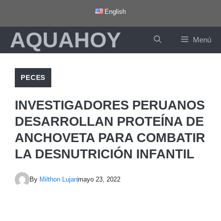
Saltar
English
al
AQUAHOY
contenido
Menú
PECES
INVESTIGADORES PERUANOS
DESARROLLAN PROTEÍNA DE
ANCHOVETA PARA COMBATIR
LA DESNUTRICIÓN INFANTIL
By
Milthon Lujan
mayo 23, 2022