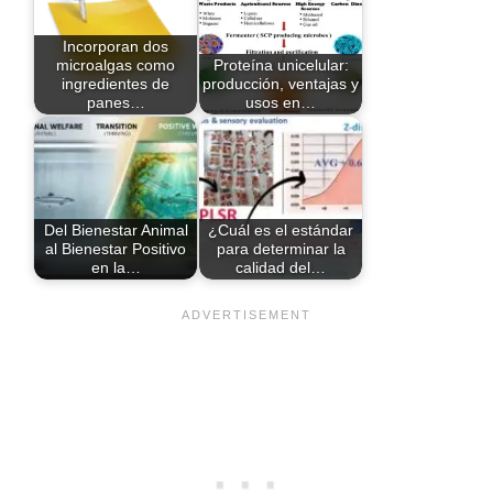
Incorporan dos
microalgas como
Proteína unicelular:
ingredientes de
producción, ventajas y
panes…
usos en…
Del Bienestar Animal
¿Cuál es el estándar
al Bienestar Positivo
para determinar la
en la…
calidad del…