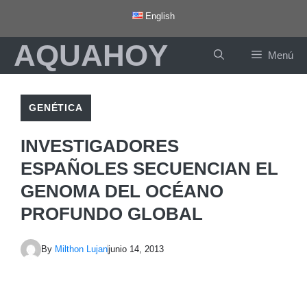
Saltar
English
al
AQUAHOY
contenido
Menú
GENÉTICA
INVESTIGADORES
ESPAÑOLES SECUENCIAN EL
GENOMA DEL OCÉANO
PROFUNDO GLOBAL
By
Milthon Lujan
junio 14, 2013