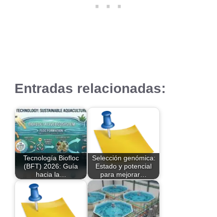
Entradas relacionadas:
Tecnología Biofloc
Selección genómica:
(BFT) 2026: Guía
Estado y potencial
hacia la…
para mejorar…