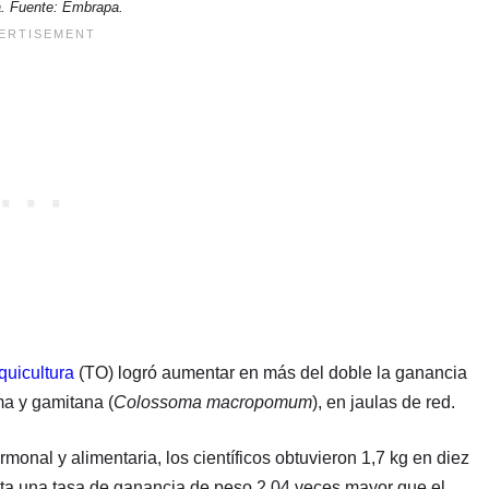
 Fuente: Embrapa.
uicultura
(TO) logró aumentar en más del doble la ganancia
a y gamitana (
Colossoma macropomum
), en jaulas de red.
onal y alimentaria, los científicos obtuvieron 1,7 kg en diez
ta una tasa de ganancia de peso 2,04 veces mayor que el