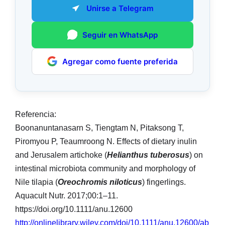
Unirse a Telegram
Seguir en WhatsApp
Agregar como fuente preferida
Referencia:
Boonanuntanasarn S, Tiengtam N, Pitaksong T,
Piromyou P, Teaumroong N. Effects of dietary inulin
and Jerusalem artichoke (
Helianthus tuberosus
) on
intestinal microbiota community and morphology of
Nile tilapia (
Oreochromis niloticus
) fingerlings.
Aquacult Nutr. 2017;00:1–11.
https://doi.org/10.1111/anu.12600
http://onlinelibrary.wiley.com/doi/10.1111/anu.12600/ab