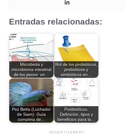
Entradas relacionadas:
Microbiota y
Rol de los probióticos,
microbioma intestinal
prebióticos y
de los peces: un…
simbióticos en…
Pez Betta (Luchador
Postbióticos:
de Siam): Guía
Definición, tipos y
completa de…
beneficios para la…