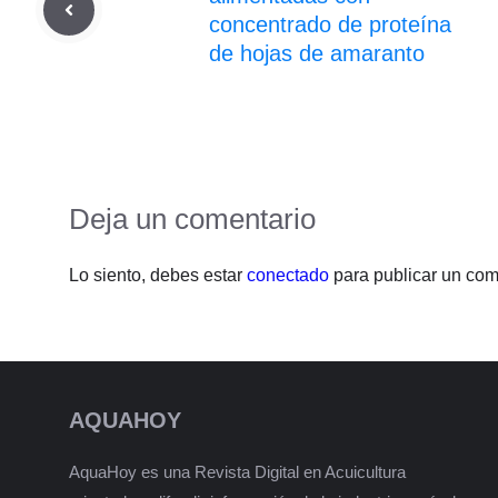
concentrado de proteína
de hojas de amaranto
Deja un comentario
Lo siento, debes estar
conectado
para publicar un com
AQUAHOY
AquaHoy es una Revista Digital en Acuicultura