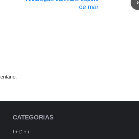
de mar
entario.
CATEGORIAS
I + D + i