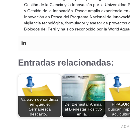
Gestión de la Ciencia y la Innovación por la Universidad
y Gestión de la Innovación. Posee amplia experiencia en 
Innovación en Pesca del Programa Nacional de Innovación
vigilancia tecnológica, formulador y asesor de proyectos
Biólogos del Perú y ha sido reconocido por la World Aquac
Entradas relacionadas:
Varazón de sardinas
en Queule:
Del Bienestar Animal
FIPASUR
Sernapesca
al Bienestar Positivo
buscan imp
descartó…
en la…
acuicultu