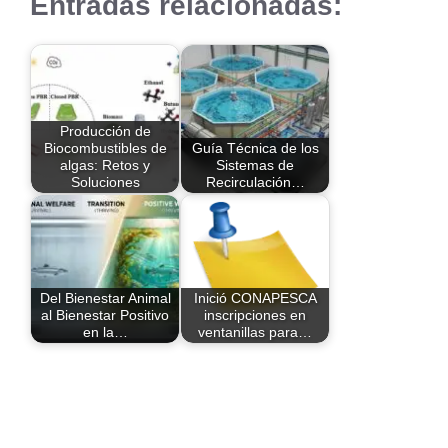
Entradas relacionadas:
Producción de
Biocombustibles de
Guía Técnica de los
algas: Retos y
Sistemas de
Soluciones
Recirculación…
Del Bienestar Animal
Inició CONAPESCA
al Bienestar Positivo
inscripciones en
en la…
ventanillas para…