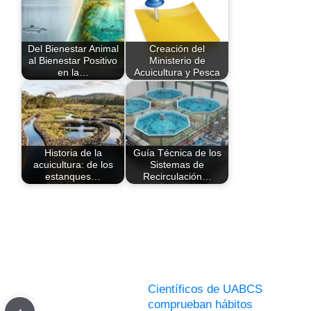
Del Bienestar Animal
Creación del
al Bienestar Positivo
Ministerio de
en la…
Acuicultura y Pesca
Historia de la
Guía Técnica de los
acuicultura: de los
Sistemas de
estanques…
Recirculación…
Científicos de UABCS
comprueban hábitos