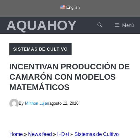
Saltar
English
al
AQUAHOY
contenido
Menú
SISTEMAS DE CULTIVO
INCENTIVAN PRODUCCIÓN DE
CAMARÓN CON MODELOS
MATEMÁTICOS
By
Milthon Lujan
agosto 12, 2016
Home
»
News feed
»
I+D+i
»
Sistemas de Cultivo