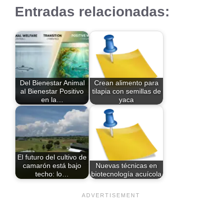
Entradas relacionadas:
Del Bienestar Animal
Crean alimento para
al Bienestar Positivo
tilapia con semillas de
en la…
yaca
El futuro del cultivo de
camarón está bajo
Nuevas técnicas en
techo: lo…
biotecnología acuícola