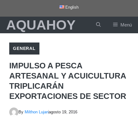
Saltar
English
al
AQUAHOY
contenido
Menú
GENERAL
IMPULSO A PESCA
ARTESANAL Y ACUICULTURA
TRIPLICARÁN
EXPORTACIONES DE SECTOR
By
Milthon Lujan
agosto 19, 2016