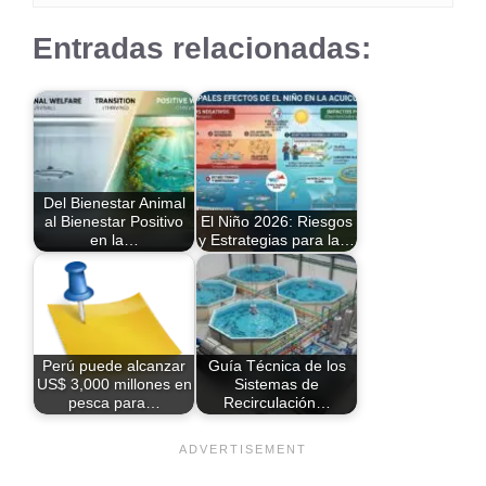
Entradas relacionadas:
Del Bienestar Animal
al Bienestar Positivo
El Niño 2026: Riesgos
en la…
y Estrategias para la…
Perú puede alcanzar
Guía Técnica de los
US$ 3,000 millones en
Sistemas de
pesca para…
Recirculación…