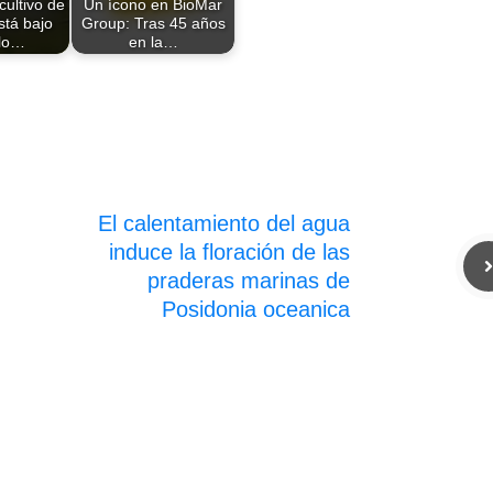
 cultivo de
Un ícono en BioMar
tá bajo
Group: Tras 45 años
 lo…
en la…
El calentamiento del agua
induce la floración de las
praderas marinas de
Posidonia oceanica