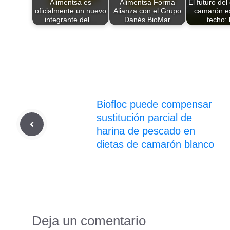
Alimentsa es
Alimentsa Forma
El futuro del
oficialmente un nuevo
Alianza con el Grupo
camarón es
integrante del…
Danés BioMar
techo:
Biofloc puede compensar
sustitución parcial de
harina de pescado en
dietas de camarón blanco
Deja un comentario