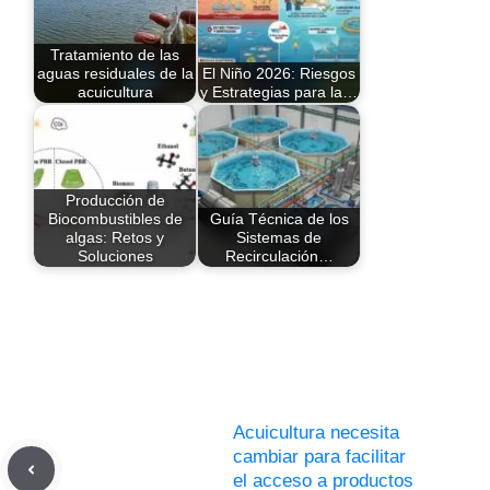
Tratamiento de las
aguas residuales de la
El Niño 2026: Riesgos
acuicultura
y Estrategias para la…
Producción de
Biocombustibles de
Guía Técnica de los
algas: Retos y
Sistemas de
Soluciones
Recirculación…
Acuicultura necesita
cambiar para facilitar
el acceso a productos