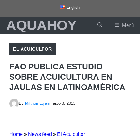
Saltar
English
al
AQUAHOY
contenido
Menú
EL ACUICULTOR
FAO PUBLICA ESTUDIO
SOBRE ACUICULTURA EN
JAULAS EN LATINOAMÉRICA
By
Milthon Lujan
marzo 8, 2013
Home
»
News feed
»
El Acuicultor